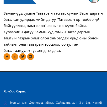
Замын-үүд сумын Татварын тасгаас сумын Засаг даргын 
баталсан удирдамжийн дагуу "Татварын өр төлбөргүй 
байгууллага, хамт олон" аяныг өрнүүлж байна.
Хуваарийн дагуу Замын-Үүд сумын Засаг даргын 
Тамгын газрын хамт олон хамрагдаж урьд оны болон 
тайлант оны татварын тооцооллоо тулган 
баталгаажуулж тус аянд нэгдлээ.
Холбоо барих
Монгол улс, Дорноговь аймаг, Сайншанд хот, 3-р баг, Нутгийн