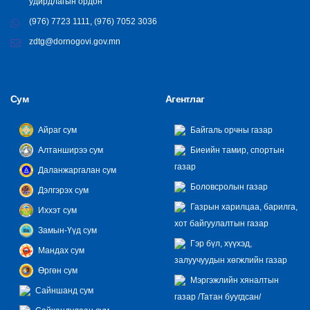
удирдлагын ордон
(976) 7723 1111, (976) 7052 3036
zdtg@dornogovi.gov.mn
Сум
Агентлаг
Айраг сум
Байгаль орчны газар
Алтанширээ сум
Биеийн тамир, спортын
газар
Даланжаргалан сум
Боловсролын газар
Дэлгэрэх сум
Газрын харилцаа, барилга,
Иххэт сум
хот байгуулалтын газар
Замын-Үүд сум
Гэр бүл, хүүхэд,
Мандах сум
залуучуудын хөгжлийн газар
Өргөн сум
Мэргэжлийн хяналтын
Сайншанд сум
газар /Татан буугдсан/