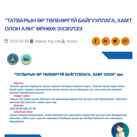
"ТАТВАРЫН ӨР ТӨЛБӨРГҮЙ БАЙГУУЛЛАГА, ХАМТ
ОЛОН АЯН" ӨРНӨЖ ЭХЭЛЛЭЭ
2022-05-09
Замын-Үүд сум
Хулан