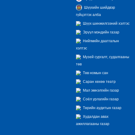
Шүүхийн шийдвэр
гүйцэтгэх алба
Шүүх шинжилгээний хэлтэс
Эрүүл мэндийн газар
Нийгмийн даатгалын
хэлтэс
Музей сургалт, судалгааны
төв
Төв номын сан
Саран хөхөө театр
Мал эмнэлгийн газар
Соёл урлагийн газар
Төрийн аудитын газар
Худалдан авах
ажиллагааны газар