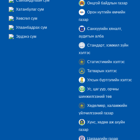
Сайхандулаан сум
Онцгой байдлын газар
Хатанбулаг сум
Орон нутгийн өмчийн
Хөвсгөл сум
газар
Улаанбадрах сум
Санхүүгийн хяналт,
аудитын алба
Эрдэнэ сум
Стандарт, хэмжил зүйн
хэлтэс
Статистикийн хэлтэс
Татварын хэлтэс
Улсын бүртгэлийн хэлтэс
Ус, цаг уур, орчны
шинжилгээний төв
Хөдөлмөр, халамжийн
үйлчилгээний газар
Хүнс, хөдөө аж ахуйн
газар
Цагдаагийн газар