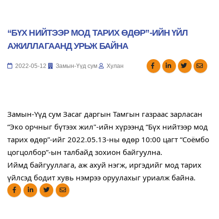
“БҮХ НИЙТЭЭР МОД ТАРИХ ӨДӨР”-ИЙН ҮЙЛ
АЖИЛЛАГААНД УРЬЖ БАЙНА
2022-05-12
Замын-Үүд сум
Хулан
Замын-Үүд сум Засаг даргын Тамгын газраас зарласан 
“Эко орчныг бүтээх жил"-ийн хүрээнд “Бүх нийтээр мод 
тарих өдөр”-ийг 2022.05.13-ны өдөр 10:00 цагт “Соёмбо 
цогцолбор”-ын талбайд зохион байгуулна.
Иймд байгууллага, аж ахуй нэгж, иргэдийг мод тарих 
үйлсэд бодит хувь нэмрээ оруулахыг уриалж байна.