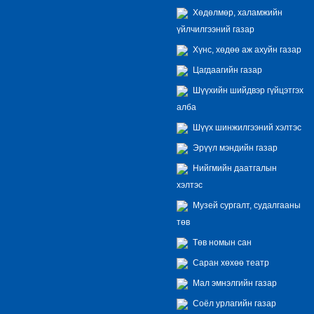
Хөдөлмөр, халамжийн
үйлчилгээний газар
Хүнс, хөдөө аж ахуйн газар
Цагдаагийн газар
Шүүхийн шийдвэр гүйцэтгэх
алба
Шүүх шинжилгээний хэлтэс
Эрүүл мэндийн газар
Нийгмийн даатгалын
хэлтэс
Музей сургалт, судалгааны
төв
Төв номын сан
Саран хөхөө театр
Мал эмнэлгийн газар
Соёл урлагийн газар