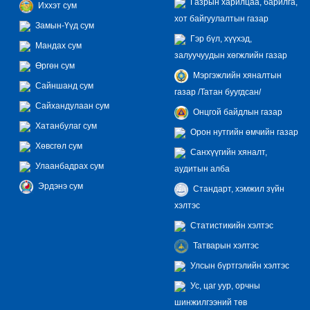
Газрын харилцаа, барилга,
Иххэт сум
хот байгуулалтын газар
Замын-Үүд сум
Гэр бүл, хүүхэд,
Мандах сум
залуучуудын хөгжлийн газар
Өргөн сум
Мэргэжлийн хяналтын
Сайншанд сум
газар /Татан буугдсан/
Сайхандулаан сум
Онцгой байдлын газар
Хатанбулаг сум
Орон нутгийн өмчийн газар
Хөвсгөл сум
Санхүүгийн хяналт,
Улаанбадрах сум
аудитын алба
Эрдэнэ сум
Стандарт, хэмжил зүйн
хэлтэс
Статистикийн хэлтэс
Татварын хэлтэс
Улсын бүртгэлийн хэлтэс
Ус, цаг уур, орчны
шинжилгээний төв