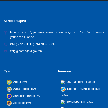
Холбоо барих
Монгол улс, Дорноговь аймаг, Сайншанд хот, 3-р баг, Нутгийн
удирдлагын ордон
(976) 7723 1111, (976) 7052 3036
zdtg@dornogovi.gov.mn
Сум
Агентлаг
Айраг сум
Байгаль орчны газар
Алтанширээ сум
Биеийн тамир, спортын
газар
Даланжаргалан сум
Боловсролын газар
Дэлгэрэх сум