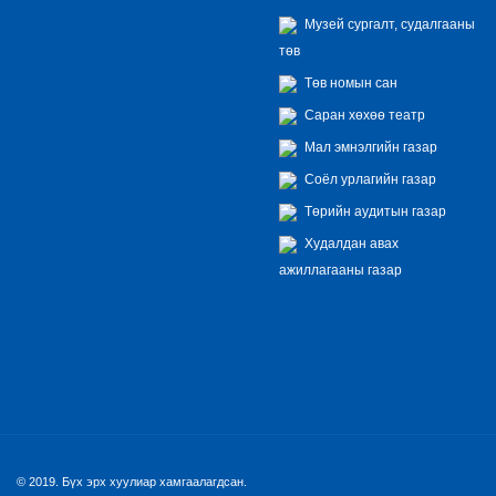
Музей сургалт, судалгааны
төв
Төв номын сан
Саран хөхөө театр
Мал эмнэлгийн газар
Соёл урлагийн газар
Төрийн аудитын газар
Худалдан авах
ажиллагааны газар
© 2019. Бүх эрх хуулиар хамгаалагдсан.