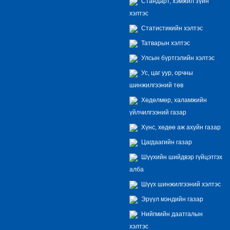
Стандарт, хэмжил зүйн
хэлтэс
Статистикийн хэлтэс
Татварын хэлтэс
Улсын бүртгэлийн хэлтэс
Ус, цаг уур, орчны
шинжилгээний төв
Хөдөлмөр, халамжийн
үйлчилгээний газар
Хүнс, хөдөө аж ахуйн газар
Цагдаагийн газар
Шүүхийн шийдвэр гүйцэтгэх
алба
Шүүх шинжилгээний хэлтэс
Эрүүл мэндийн газар
Нийгмийн даатгалын
хэлтэс