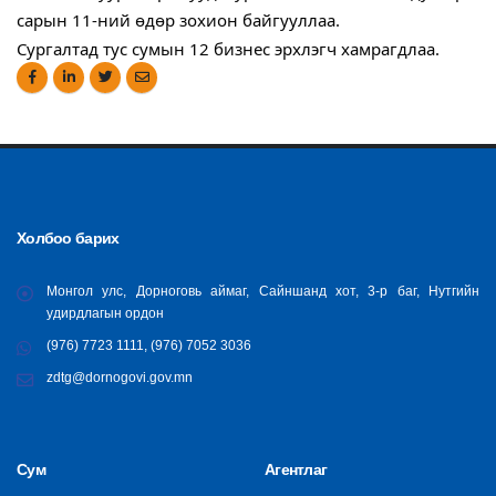
сарын 11-ний өдөр зохион байгууллаа.
Сургалтад тус сумын 12 бизнес эрхлэгч хамрагдлаа.
Холбоо барих
Монгол улс, Дорноговь аймаг, Сайншанд хот, 3-р баг, Нутгийн
удирдлагын ордон
(976) 7723 1111, (976) 7052 3036
zdtg@dornogovi.gov.mn
Сум
Агентлаг