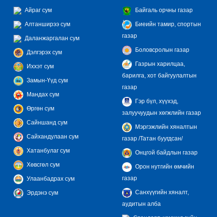
Айраг сум
Байгаль орчны газар
Алтанширээ сум
Биеийн тамир, спортын
газар
Даланжаргалан сум
Боловсролын газар
Дэлгэрэх сум
Газрын харилцаа,
Иххэт сум
барилга, хот байгуулалтын
Замын-Үүд сум
газар
Мандах сум
Гэр бүл, хүүхэд,
Өргөн сум
залуучуудын хөгжлийн газар
Сайншанд сум
Мэргэжлийн хяналтын
Сайхандулаан сум
газар /Татан буугдсан/
Хатанбулаг сум
Онцгой байдлын газар
Хөвсгөл сум
Орон нутгийн өмчийн
газар
Улаанбадрах сум
Санхүүгийн хяналт,
Эрдэнэ сум
аудитын алба