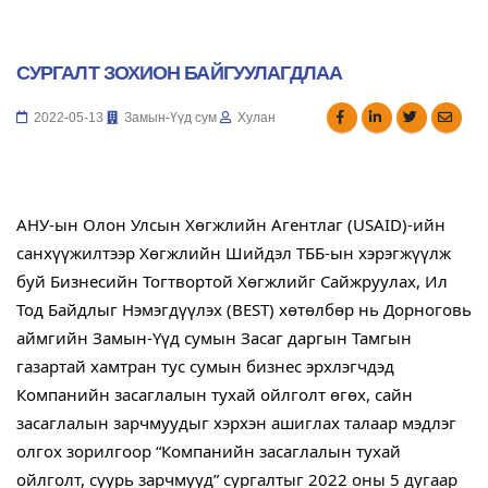
СУРГАЛТ ЗОХИОН БАЙГУУЛАГДЛАА
2022-05-13
Замын-Үүд сум
Хулан
АНУ-ын Олон Улсын Хөгжлийн Агентлаг (USAID)-ийн 
санхүүжилтээр Хөгжлийн Шийдэл ТББ-ын хэрэгжүүлж 
буй Бизнесийн Тогтвортой Хөгжлийг Сайжруулах, Ил 
Тод Байдлыг Нэмэгдүүлэх (BEST) хөтөлбөр нь Дорноговь 
аймгийн Замын-Үүд сумын Засаг даргын Тамгын 
газартай хамтран тус сумын бизнес эрхлэгчдэд 
Компанийн засаглалын тухай ойлголт өгөх, сайн 
засаглалын зарчмуудыг хэрхэн ашиглах талаар мэдлэг 
олгох зорилгоор “Компанийн засаглалын тухай 
ойлголт, суурь зарчмууд” сургалтыг 2022 оны 5 дугаар 