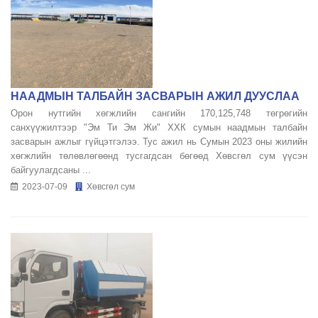
НААДМЫН ТАЛБАЙН ЗАСВАРЫН АЖИЛ ДУУСЛАА
Орон нутгийн хөгжлийн сангийн 170,125,748 төгрөгийн
санхүүжилтээр "Эм Ти Эм Жи" ХХК сумын наадмын талбайн
засварын ажлыг гүйцэтгэлээ. Тус ажил нь Сумын 2023 оны жилийн
хөгжлийн төлөвлөгөөнд тусгагдсан бөгөөд Хөвсгөл сум үүсэн
байгуулагдсаны ...
2023-07-09
Хөвсгөл сум