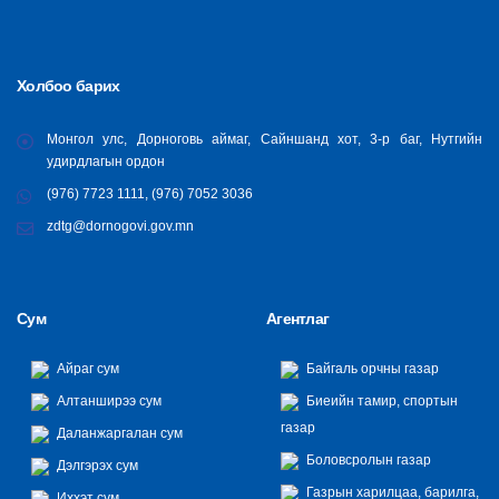
Холбоо барих
Монгол улс, Дорноговь аймаг, Сайншанд хот, 3-р баг, Нутгийн
удирдлагын ордон
(976) 7723 1111, (976) 7052 3036
zdtg@dornogovi.gov.mn
Сум
Агентлаг
Айраг сум
Байгаль орчны газар
Алтанширээ сум
Биеийн тамир, спортын
газар
Даланжаргалан сум
Боловсролын газар
Дэлгэрэх сум
Газрын харилцаа, барилга,
Иххэт сум