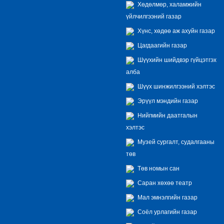
Хөдөлмөр, халамжийн
үйлчилгээний газар
Хүнс, хөдөө аж ахуйн газар
Цагдаагийн газар
Шүүхийн шийдвэр гүйцэтгэх
алба
Шүүх шинжилгээний хэлтэс
Эрүүл мэндийн газар
Нийгмийн даатгалын
хэлтэс
Музей сургалт, судалгааны
төв
Төв номын сан
Саран хөхөө театр
Мал эмнэлгийн газар
Соёл урлагийн газар