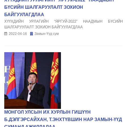
БҮСИЙН ШАЛГАРУУЛАЛТ ЗОХИОН
БАЙГУУЛАГДЛАА
ХҮҮХДИЙН УРЛАГИЙН “ЯРГУЙ-2022” НААДМЫН БҮСИЙН
ШАЛГАРУУЛАЛТ ЗОХИОН БАЙГУУЛАГДЛАА
2022-04-16
Замын-Үүд сум
МОНГОЛ УЛСЫН ИХ ХУРЛЫН ГИШҮҮН
Б.ДЭЛГЭРСАЙХАН, Т.ЭНХТҮВШИН НАР ЗАМЫН-ҮҮД
СУМАНД АЖИЛЛАЛАА