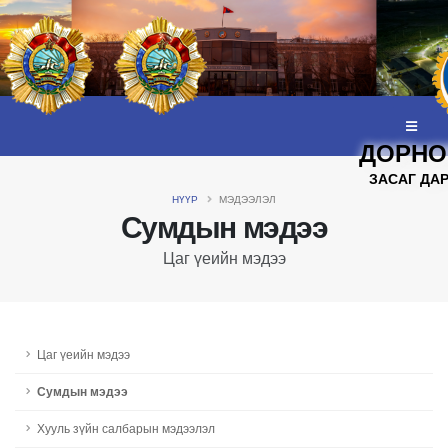
ДОРНО
ЗАСАГ ДА
НҮҮР
МЭДЭЭЛЭЛ
Сумдын мэдээ
Цаг үеийн мэдээ
Цаг үеийн мэдээ
Сумдын мэдээ
Хууль зүйн салбарын мэдээлэл