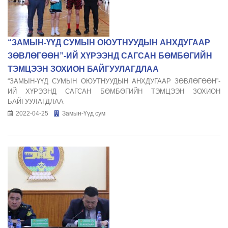
“ЗАМЫН-ҮҮД СУМЫН ОЮУТНУУДЫН АНХДУГААР
ЗӨВЛӨГӨӨН”-ИЙ ХҮРЭЭНД САГСАН БӨМБӨГИЙН
ТЭМЦЭЭН ЗОХИОН БАЙГУУЛАГДЛАА
“ЗАМЫН-ҮҮД СУМЫН ОЮУТНУУДЫН АНХДУГААР ЗӨВЛӨГӨӨН”-
ИЙ ХҮРЭЭНД САГСАН БӨМБӨГИЙН ТЭМЦЭЭН ЗОХИОН
БАЙГУУЛАГДЛАА
2022-04-25
Замын-Үүд сум