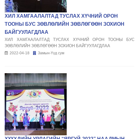
ХИЛ ХАМГААЛАЛТАД ТУСЛАХ ХҮЧНИЙ ОРОН
ТООНЫ БУС ЗӨВЛӨЛИЙН ЗӨВЛӨГӨӨН ЗОХИОН
БАЙГУУЛАГДЛАА
ХИЛ ХАМГААЛАЛТАД ТУСЛАХ ХҮЧНИЙ ОРОН ТООНЫ БУС
ЗӨВЛӨЛИЙН ЗӨВЛӨГӨӨН ЗОХИОН БАЙГУУЛАГДЛАА
2022-04-18
Замын-Үүд сум
ХҮҮХДИЙН УРЛАГИЙН “ЯРГУЙ-2022” НААДМЫН