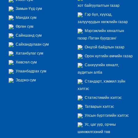
хот байгуулалтын газар
Замын-Үүд сум
Гэр бүл, хүүхэд,
Мандах сум
залуучуудын хөгжлийн газар
Өргөн сум
Мэргэжлийн хяналтын
Сайншанд сум
газар /Татан буугдсан/
Сайхандулаан сум
Онцгой байдлын газар
Хатанбулаг сум
Орон нутгийн өмчийн газар
Хөвсгөл сум
Санхүүгийн хяналт,
Улаанбадрах сум
аудитын алба
Эрдэнэ сум
Стандарт, хэмжил зүйн
хэлтэс
Статистикийн хэлтэс
Татварын хэлтэс
Улсын бүртгэлийн хэлтэс
Ус, цаг уур, орчны
шинжилгээний төв