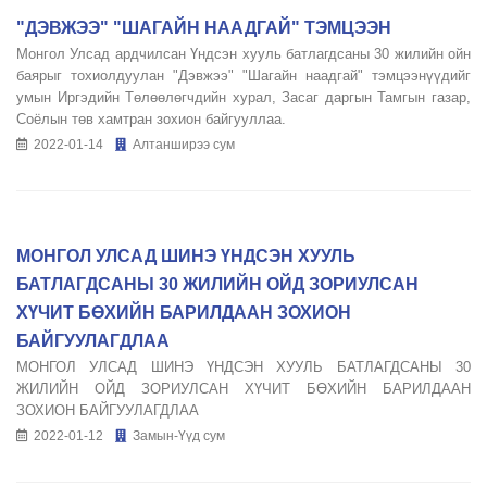
"ДЭВЖЭЭ" "ШАГАЙН НААДГАЙ" ТЭМЦЭЭН
Монгол Улсад ардчилсан Үндсэн хууль батлагдсаны 30 жилийн ойн
баярыг тохиолдуулан "Дэвжээ" "Шагайн наадгай" тэмцээнүүдийг
умын Иргэдийн Төлөөлөгчдийн хурал, Засаг даргын Тамгын газар,
Соёлын төв хамтран зохион байгууллаа.
2022-01-14
Алтанширээ сум
МОНГОЛ УЛСАД ШИНЭ ҮНДСЭН ХУУЛЬ
БАТЛАГДСАНЫ 30 ЖИЛИЙН ОЙД ЗОРИУЛСАН
ХҮЧИТ БӨХИЙН БАРИЛДААН ЗОХИОН
БАЙГУУЛАГДЛАА
МОНГОЛ УЛСАД ШИНЭ ҮНДСЭН ХУУЛЬ БАТЛАГДСАНЫ 30
ЖИЛИЙН ОЙД ЗОРИУЛСАН ХҮЧИТ БӨХИЙН БАРИЛДААН
ЗОХИОН БАЙГУУЛАГДЛАА
2022-01-12
Замын-Үүд сум