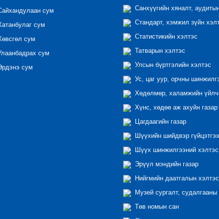
Санхүүгийн хяналт, аудиты
айхандулаан сум
Стандарт, хэмжил зүйн хэл
атанбулаг сум
Статистикийн хэлтэс
өвсгөл сум
Татварын хэлтэс
лаанбадрах сум
Улсын бүртгэлийн хэлтэс
рдэнэ сум
Ус, цаг уур, орчны шинжилг
Хөдөлмөр, халамжийн үйлчи
Хүнс, хөдөө аж ахуйн газар
Цагдаагийн газар
Шүүхийн шийдвэр гүйцэтгэх
Шүүх шинжилгээний хэлтэс
Эрүүл мэндийн газар
Нийгмийн даатгалын хэлтэс
Музей сургалт, судалгааны 
Төв номын сан