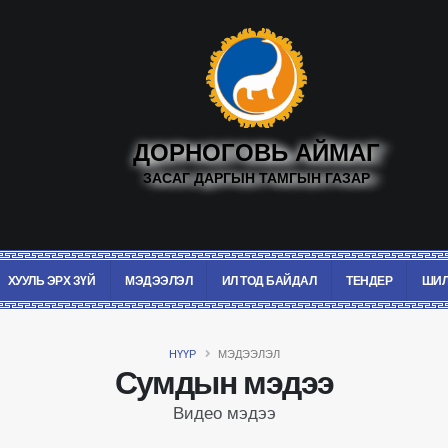
ДОРНОГОВЬ АЙМАГ
ЗАСАГ ДАРГЫН ТАМГЫН ГАЗАР
ХУУЛЬ ЭРХ ЗҮЙ
МЭДЭЭЛЭЛ
ИЛ ТОД БАЙДАЛ
ТЕНДЕР
ШИЛ
НҮҮР
МЭДЭЭЛЭЛ
Сумдын мэдээ
Видео мэдээ