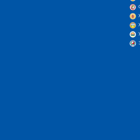
С
Х
Х
У
Э