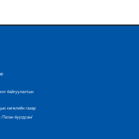
ар
 хот байгуулалтын
дын хөгжлийн газар
/Татан буугдсан/