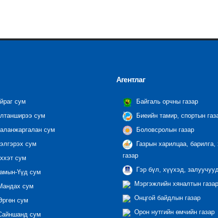
Агентлаг
йраг сум
Байгаль орчны газар
лтанширээ сум
Биеийн тамир, спортын газ
аланжаргалан сум
Боловсролын газар
элгэрэх сум
Газрын харилцаа, барилга,
газар
ххэт сум
Гэр бүл, хүүхэд, залуучуу
амын-Үүд сум
Мэргэжлийн хяналтын газар 
андах сум
Онцгой байдлын газар
ргөн сум
Орон нутгийн өмчийн газар
айншанд сум