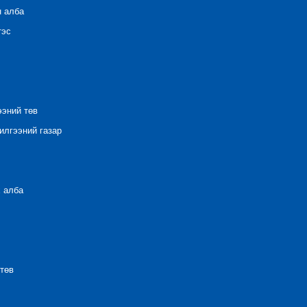
н алба
тэс
ээний төв
лгээний газар
 алба
төв