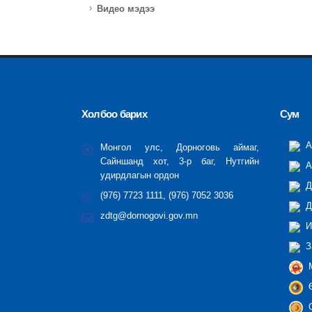
Видео мэдээ
Холбоо барих
Сум
А
Монгол улс, Дорноговь аймаг,
Сайншанд хот, 3-р баг, Нутгийн
А
удирдлагын ордон
Д
(976) 7723 1111, (976) 7052 3036
Д
zdtg@dornogovi.gov.mn
И
З
М
Ө
С