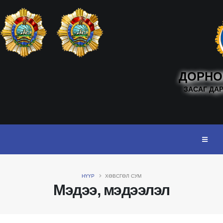
ДОРНО
ЗАСАГ ДА
НҮҮР
ХӨВСГӨЛ СУМ
Мэдээ, мэдээлэл