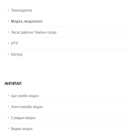
Танилцуулга
Мэдээ, мэдээлэл
Засаг даргын Тамгын газар
ИТХ
Багууд
АНГИЛАЛ
Цаг үеийн мэдээ
Агентлагийн мэдээ
Сумдын мэдээ
Видео мэдээ