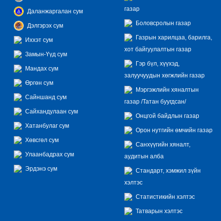
газар
Даланжаргалан сум
Боловсролын газар
Дэлгэрэх сум
Газрын харилцаа, барилга,
Иххэт сум
хот байгуулалтын газар
Замын-Үүд сум
Гэр бүл, хүүхэд,
Мандах сум
залуучуудын хөгжлийн газар
Өргөн сум
Мэргэжлийн хяналтын
Сайншанд сум
газар /Татан буугдсан/
Сайхандулаан сум
Онцгой байдлын газар
Хатанбулаг сум
Орон нутгийн өмчийн газар
Хөвсгөл сум
Санхүүгийн хяналт,
Улаанбадрах сум
аудитын алба
Эрдэнэ сум
Стандарт, хэмжил зүйн
хэлтэс
Статистикийн хэлтэс
Татварын хэлтэс