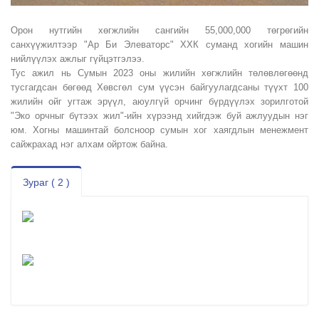
Орон нутгийн хөгжлийн сангийн 55,000,000 төгрөгийн
санхүүжилтээр "Ар Би Элеваторс" ХХК суманд хогийн машин
нийлүүлэх ажлыг гүйцэтгэлээ.
Тус ажил нь Сумын 2023 оны жилийн хөгжлийн төлөвлөгөөнд
тусгагдсан бөгөөд Хөвсгөл сум үүсэн байгуулагдсаны түүхт 100
жилийн ойг угтаж эрүүл, аюулгүй орчинг бүрдүүлэх зорилготой
"Эко орчныг бүтээх жил"-ийн хүрээнд хийгдэж буй ажлуудын нэг
юм. Хогны машинтай болсноор сумын хог хаягдлын менежмент
сайжрахад нэг алхам ойртож байна.
Зураг ( 2 )