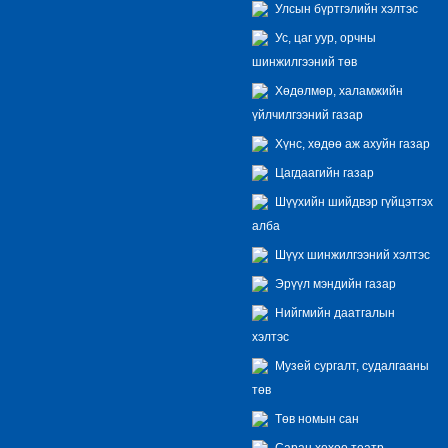
Улсын бүртгэлийн хэлтэс
Ус, цаг уур, орчны
шинжилгээний төв
Хөдөлмөр, халамжийн
үйлчилгээний газар
Хүнс, хөдөө аж ахуйн газар
Цагдаагийн газар
Шүүхийн шийдвэр гүйцэтгэх
алба
Шүүх шинжилгээний хэлтэс
Эрүүл мэндийн газар
Нийгмийн даатгалын
хэлтэс
Музей сургалт, судалгааны
төв
Төв номын сан
Саран хөхөө театр