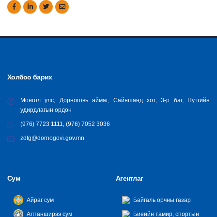
Холбоо барих
Монгол улс, Дорноговь аймаг, Сайншанд хот, 3-р баг, Нутгийн
удирдлагын ордон
(976) 7723 1111, (976) 7052 3036
zdtg@dornogovi.gov.mn
Сум
Агентлаг
Айраг сум
Байгаль орчны газар
Алтанширээ сум
Биеийн тамир, спортын