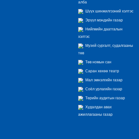
алба
Шүүх шинжилгээний хэлтэс
Эрүүл мэндийн газар
Нийгмийн даатгалын
хэлтэс
Музей сургалт, судалгааны
төв
Төв номын сан
Саран хөхөө театр
Мал эмнэлгийн газар
Соёл урлагийн газар
Төрийн аудитын газар
Худалдан авах
ажиллагааны газар