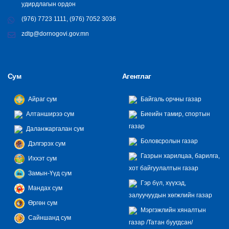
удирдлагын ордон
(976) 7723 1111, (976) 7052 3036
zdtg@dornogovi.gov.mn
Сум
Агентлаг
Айраг сум
Байгаль орчны газар
Алтанширээ сум
Биеийн тамир, спортын
газар
Даланжаргалан сум
Боловсролын газар
Дэлгэрэх сум
Газрын харилцаа, барилга,
Иххэт сум
хот байгуулалтын газар
Замын-Үүд сум
Гэр бүл, хүүхэд,
Мандах сум
залуучуудын хөгжлийн газар
Өргөн сум
Мэргэжлийн хяналтын
Сайншанд сум
газар /Татан буугдсан/