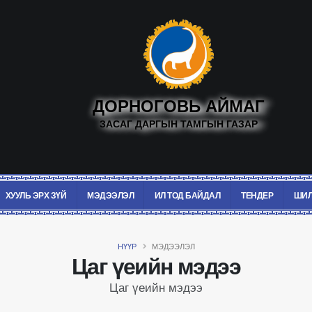
ДОРНОГОВЬ АЙМАГ
ЗАСАГ ДАРГЫН ТАМГЫН ГАЗАР
ХУУЛЬ ЭРХ ЗҮЙ
МЭДЭЭЛЭЛ
ИЛ ТОД БАЙДАЛ
ТЕНДЕР
ШИЛ
НҮҮР
МЭДЭЭЛЭЛ
Цаг үеийн мэдээ
Цаг үеийн мэдээ