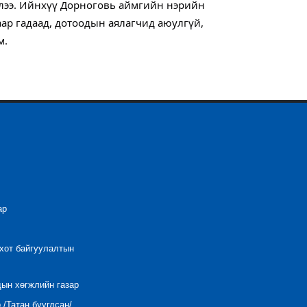
элээ. Ийнхүү Дорноговь аймгийн нэрийн
ар гадаад, дотоодын аялагчид аюулгүй,
м.
ар
 хот байгуулалтын
дын хөгжлийн газар
/Татан буугдсан/