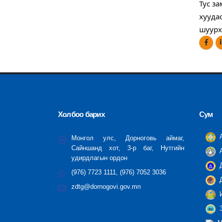
Тус з
хууда
шуурх
Холбоо барих
Сум
А
Монгол улс, Дорноговь аймаг,
Сайншанд хот, 3-р баг, Нутгийн
А
удирдлагын ордон
Д
(976) 7723 1111, (976) 7052 3036
Д
zdtg@dornogovi.gov.mn
И
З