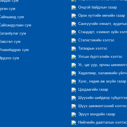
андах сум
Онцгой байдлын газар
ргөн сум
Орон нутгийн өмчийн газар
айншанд сум
Санхүүгийн хяналт, аудиты
айхандулаан сум
Стандарт, хэмжил зүйн хэл
атанбулаг сум
Статистикийн хэлтэс
өвсгөл сум
Татварын хэлтэс
лаанбадрах сум
Улсын бүртгэлийн хэлтэс
рдэнэ сум
Ус, цаг уур, орчны шинжилг
Хөдөлмөр, халамжийн үйлчи
Хүнс, хөдөө аж ахуйн газар
Цагдаагийн газар
Шүүхийн шийдвэр гүйцэтгэх
Шүүх шинжилгээний хэлтэс
Эрүүл мэндийн газар
Нийгмийн даатгалын хэлтэс