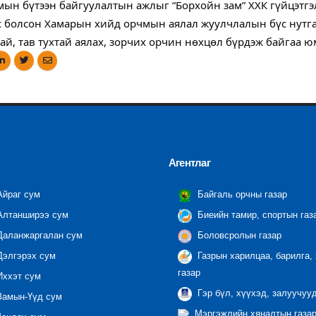
амын бүтээн байгуулалтын ажлыг “Борхойн зам” ХХК гүйцэтг
с болсон Хамарын хийд орчмын аялал жуулчлалын бүс нутга
ай, тав тухтай аялах, зорчих орчин нөхцөл бүрдэж байгаа ю
Агентлаг
йраг сум
Байгаль орчны газар
лтанширээ сум
Биеийн тамир, спортын газ
аланжаргалан сум
Боловсролын газар
элгэрэх сум
Газрын харилцаа, барилга,
газар
ххэт сум
Гэр бүл, хүүхэд, залуучуу
амын-Үүд сум
Мэргэжлийн хяналтын газар 