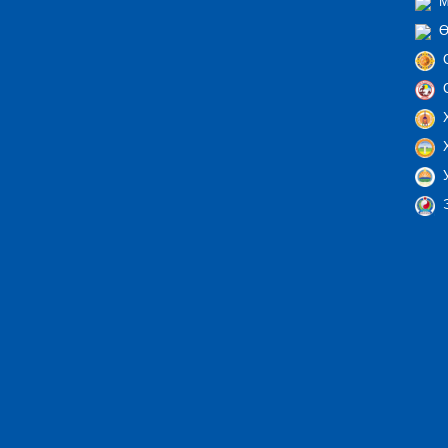
М
Ө
С
С
Х
Х
У
Э