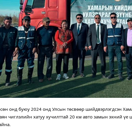
сөн онд буюу 2024 онд Улсын төсвөөр шийдвэрлэгдсэн Хам
аян чиглэлийн хатуу хучилттай 20 км авто замын эхний үе 
айна.