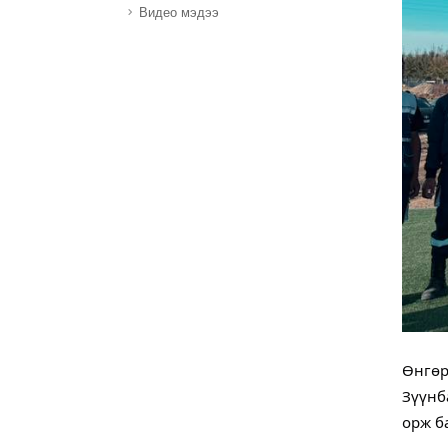
Видео мэдээ
Өнгөр
Зүүнб
орж б