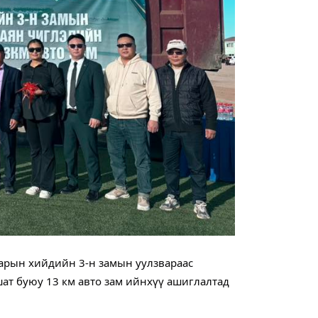
арын хийдийн 3-н замын уулзвараас
шат буюу 13 км авто зам ийнхүү ашиглалтад