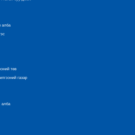
н алба
тэс
ээний төв
лгээний газар
 алба