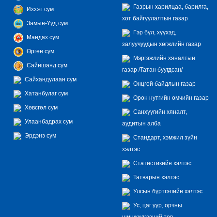
Газрын харилцаа, барилга,
Иххэт сум
хот байгуулалтын газар
Замын-Үүд сум
Гэр бүл, хүүхэд,
Мандах сум
залуучуудын хөгжлийн газар
Өргөн сум
Мэргэжлийн хяналтын
Сайншанд сум
газар /Татан буугдсан/
Сайхандулаан сум
Онцгой байдлын газар
Хатанбулаг сум
Орон нутгийн өмчийн газар
Хөвсгөл сум
Санхүүгийн хяналт,
Улаанбадрах сум
аудитын алба
Эрдэнэ сум
Стандарт, хэмжил зүйн
хэлтэс
Статистикийн хэлтэс
Татварын хэлтэс
Улсын бүртгэлийн хэлтэс
Ус, цаг уур, орчны
шинжилгээний төв