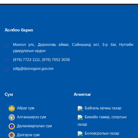
Холбоо барих
Монгол улс, Дорноговь аймаг, Сайншанд хот, 3-р баг, Нутгийн
удирдлагын ордон
(976) 7723 1111, (976) 7052 3036
zdtg@dornogovi.gov.mn
Сум
Агентлаг
Айраг сум
Байгаль орчны газар
Алтанширээ сум
Биеийн тамир, спортын
газар
Даланжаргалан сум
Боловсролын газар
Дэлгэрэх сум