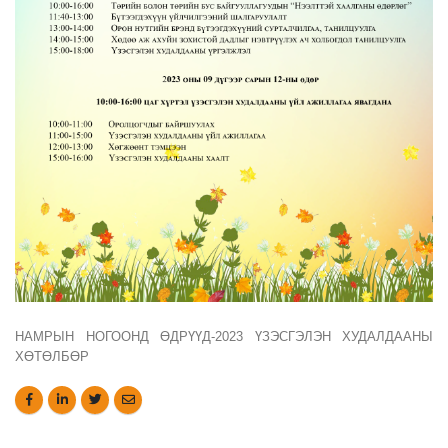
НАМРЫН НОГООНД ӨДРҮҮД-2023 ҮЗЭСГЭЛЭН ХУДАЛДААНЫ
ХӨТӨЛБӨР