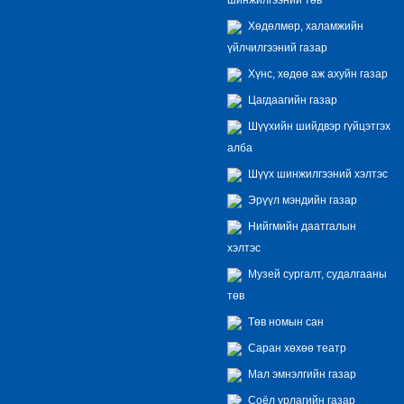
Хөдөлмөр, халамжийн
үйлчилгээний газар
Хүнс, хөдөө аж ахуйн газар
Цагдаагийн газар
Шүүхийн шийдвэр гүйцэтгэх
алба
Шүүх шинжилгээний хэлтэс
Эрүүл мэндийн газар
Нийгмийн даатгалын
хэлтэс
Музей сургалт, судалгааны
төв
Төв номын сан
Саран хөхөө театр
Мал эмнэлгийн газар
Соёл урлагийн газар