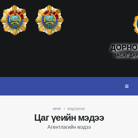
ДОРНО
ЗАСАГ ДА
НҮҮР
МЭДЭЭЛЭЛ
Цаг үеийн мэдээ
Агентлагийн мэдээ