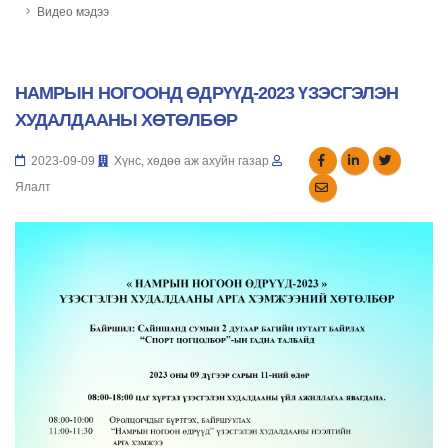
Видео мэдээ
НАМРЫН НОГООНД ӨДРҮҮД-2023 ҮЗЭСГЭЛЭН
ХУДАЛДААНЫ ХӨТӨЛБӨР
2023-09-09
Хүнс, хөдөө аж ахуйн газар
Ялалт