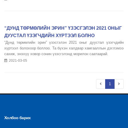
“ДУНД ТӨРМӨЛИЙН ЭРИН” ҮЗЭСГЭЛЭН 2021 ОНЫГ
ДУУСТАЛ ҮЗЭГЧДИЙН ХҮРТЭЭЛ БОЛНО
“Дунд төрмөлийн эрин” үзэсгэлэн 2021 оныг дуустал үзэгчдийн
хүртээл болохоор боллоо. Та бүхэн халдвар хамгааллын дэглэмээ
сахиж, энэхүү ховор сонин үзэсгэлэнд морилон саатаарай.
2021-03-05
1
Холбоо барих