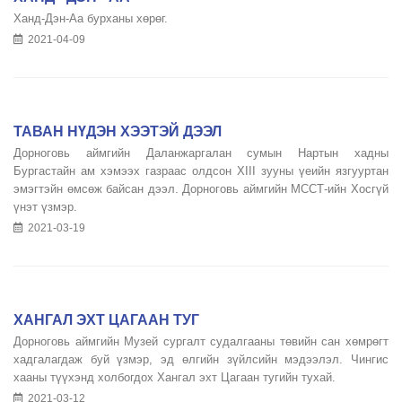
Ханд-Дэн-Аа бурханы хөрөг.
2021-04-09
ТАВАН НҮДЭН ХЭЭТЭЙ ДЭЭЛ
Дорноговь аймгийн Даланжаргалан сумын Нартын хадны
Бургастайн ам хэмээх газраас олдсон XIII зууны үеийн язгууртан
эмэгтэйн өмсөж байсан дээл. Дорноговь аймгийн МССТ-ийн Хосгүй
үнэт үзмэр.
2021-03-19
ХАНГАЛ ЭХТ ЦАГААН ТУГ
Дорноговь аймгийн Музей сургалт судалгааны төвийн сан хөмрөгт
хадгалагдаж буй үзмэр, эд өлгийн зүйлсийн мэдээлэл. Чингис
хааны түүхэнд холбогдох Хангал эхт Цагаан тугийн тухай.
2021-03-12