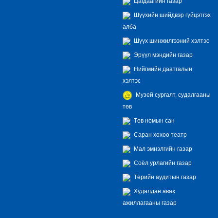
Цагдаагийн газар
Шүүхийн шийдвэр гүйцэтгэх
алба
Шүүх шинжилгээний хэлтэс
Эрүүл мэндийн газар
Нийгмийн даатгалын
хэлтэс
Музей сургалт, судалгааны
төв
Төв номын сан
Саран хөхөө театр
Мал эмнэлгийн газар
Соёл урлагийн газар
Төрийн аудитын газар
Худалдан авах
ажиллагааны газар