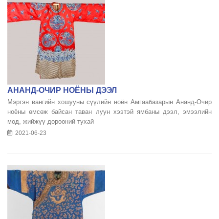
АНАНД-ОЧИР НОЁНЫ ДЭЭЛ
Мэргэн вангийн хошууны сүүлийн ноён Амгаабазарын Ананд-Очир
ноёны өмсөж байсан таван луун хээтэй ямбаны дээл, эмээлийн
мод, жийжүү дөрөөний тухай
2021-06-23