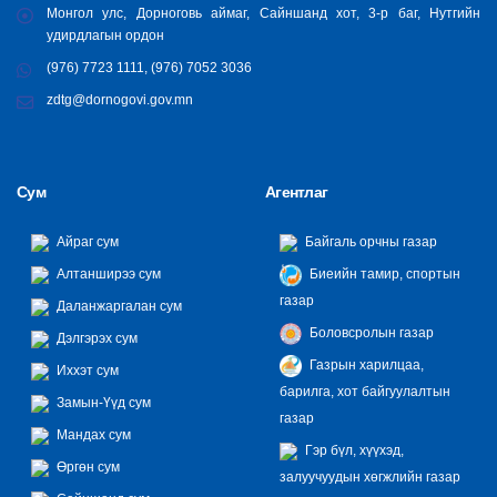
Монгол улс, Дорноговь аймаг, Сайншанд хот, 3-р баг, Нутгийн
удирдлагын ордон
(976) 7723 1111, (976) 7052 3036
zdtg@dornogovi.gov.mn
Сум
Агентлаг
Айраг сум
Байгаль орчны газар
Алтанширээ сум
Биеийн тамир, спортын
газар
Даланжаргалан сум
Боловсролын газар
Дэлгэрэх сум
Газрын харилцаа,
Иххэт сум
барилга, хот байгуулалтын
Замын-Үүд сум
газар
Мандах сум
Гэр бүл, хүүхэд,
Өргөн сум
залуучуудын хөгжлийн газар