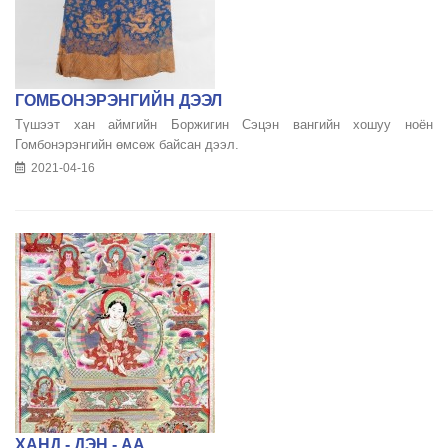
ГОМБОНЭРЭНГИЙН ДЭЭЛ
Түшээт хан аймгийн Боржигин Сэцэн вангийн хошуу ноён
Гомбонэрэнгийн өмсөж байсан дээл.
2021-04-16
ХАНД - ДЭН - АА