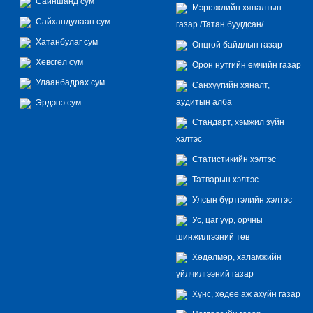
Сайншанд сум
Мэргэжлийн хяналтын
Сайхандулаан сум
газар /Татан буугдсан/
Хатанбулаг сум
Онцгой байдлын газар
Хөвсгөл сум
Орон нутгийн өмчийн газар
Улаанбадрах сум
Санхүүгийн хяналт,
аудитын алба
Эрдэнэ сум
Стандарт, хэмжил зүйн
хэлтэс
Статистикийн хэлтэс
Татварын хэлтэс
Улсын бүртгэлийн хэлтэс
Ус, цаг уур, орчны
шинжилгээний төв
Хөдөлмөр, халамжийн
үйлчилгээний газар
Хүнс, хөдөө аж ахуйн газар