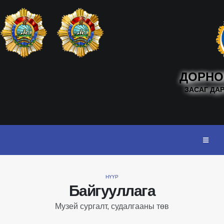
ДОРНО
ЗАСАГ ДА
НҮҮР
Байгууллага
Музей сургалт, судалгааны төв