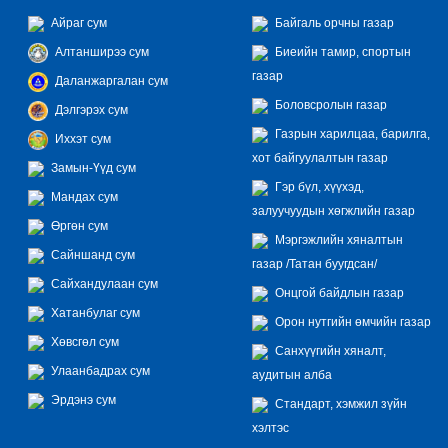
Айраг сум
Байгаль орчны газар
Алтанширээ сум
Биеийн тамир, спортын
газар
Даланжаргалан сум
Боловсролын газар
Дэлгэрэх сум
Газрын харилцаа, барилга,
Иххэт сум
хот байгуулалтын газар
Замын-Үүд сум
Гэр бүл, хүүхэд,
Мандах сум
залуучуудын хөгжлийн газар
Өргөн сум
Мэргэжлийн хяналтын
Сайншанд сум
газар /Татан буугдсан/
Сайхандулаан сум
Онцгой байдлын газар
Хатанбулаг сум
Орон нутгийн өмчийн газар
Хөвсгөл сум
Санхүүгийн хяналт,
Улаанбадрах сум
аудитын алба
Эрдэнэ сум
Стандарт, хэмжил зүйн
хэлтэс