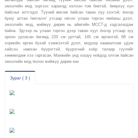
эмээлийн мод зэргээс харахад нэлээн том биетэй, биерхүү хүн
байсныг илтгэдэг. Түүний өмсөж байсан таван луу хээтэй, ёнхор
буюу алтан /металл/ утсаар оёсон улаан торгон ямбаны дээл,
эмээлийн мод, жийжүү дөрөө нь аймгийн МССТ-д хадгалагдаж
байна. Эдгээр нь улаан торгон дээр таван лууг ёнхор утсаар зүү
ороон урласан бөгөөд 220 см урттай, 145 см өргөнтэй, 88 см
хормойн өргөн бүхий хэмжээтэй дээл, модоор наамаллаж үдэж
хийсэн, намхан бүүрэгтэй, бүүрэгний хоёр талаар гуулийг
хөөмөлдөж хээ гаргасан, Манжийн үед хошуу ноёдод олгож байсан
эмээлийн мод болон жийжүү дөрөө юм.
Зураг ( 3 )