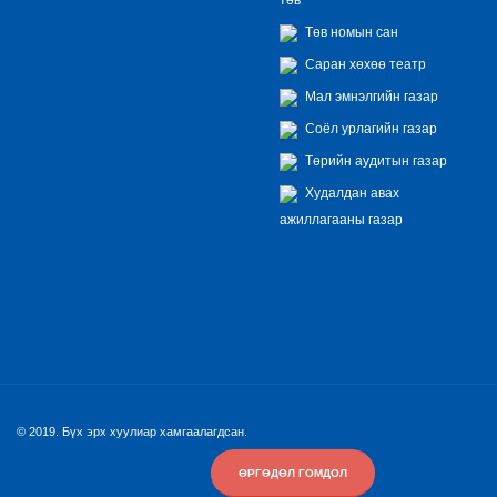
Төв номын сан
Саран хөхөө театр
Мал эмнэлгийн газар
Соёл урлагийн газар
Төрийн аудитын газар
Худалдан авах
ажиллагааны газар
© 2019. Бүх эрх хуулиар хамгаалагдсан.
ӨРГӨДӨЛ ГОМДОЛ