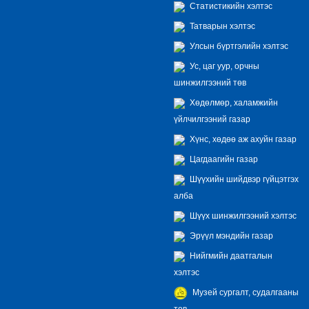
Статистикийн хэлтэс
Татварын хэлтэс
Улсын бүртгэлийн хэлтэс
Ус, цаг уур, орчны
шинжилгээний төв
Хөдөлмөр, халамжийн
үйлчилгээний газар
Хүнс, хөдөө аж ахуйн газар
Цагдаагийн газар
Шүүхийн шийдвэр гүйцэтгэх
алба
Шүүх шинжилгээний хэлтэс
Эрүүл мэндийн газар
Нийгмийн даатгалын
хэлтэс
Музей сургалт, судалгааны
төв