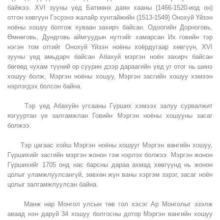
байжээ. XVI зууны үед Батмөнх даян хааны (1466-1520-иод он)
отгон хөвгүүн Гэсрэнз жалайр хунтайжийн (1513-1549) Онохуй Үйзэн
ноёны хошуу болгож хуваан захирч байсан. Одоогийн Дорноговь,
Өмнөговь, Дундговь аймгуудын нутгийг хамарсан Их говийн тэр
нэгэн том отгийг Онохуй Үйзэн ноёны хоёрдугаар хөвгүүн, XVI
зууны үед амьдарч байсан Абахуй мэргэн ноён захирч байсан
бөгөөд чухам түүний ор суурин дээр дараагийн үед уг отог нь шинэ
хошуу болж, Мэргэн ноёны хошуу, Мэргэн засгийн хошуу хэмээн
нэрлэгдэх болсон байна.
Тэр үед Абахуйн угсааны Гүрших хэмээх залуу сурвалжит
язгууртан үе залгамжлан Говийн Мэргэн ноёны хошууны засаг
болжээ.
Тэр цагаас хойш Мэргэн ноёны хошууг Мэргэн вангийн хошуу,
Гүршихийг засгийн мэргэн жонон гэж нэрлэх болжээ. Мэргэн жонон
Гүршихийг 1705 онд нас барсны дараа ахмад хөвгүүнд нь жонон
цолыг уламжлуулсангүй, зөвхөн жүн ваны хэргэм зэрэг, засаг ноён
цолыг залгамжлуулсан байна.
Манж нар Монгол улсын төв гол хэсэг Ар Монголыг эзэлж
аваад нэн даруй 34 хошуу болгосны дотор Мэргэн вангийн хошуу