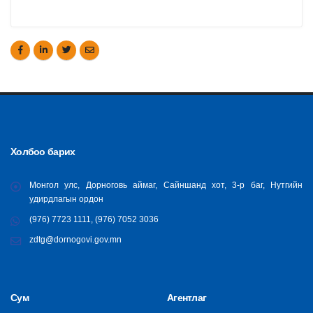
Холбоо барих
Монгол улс, Дорноговь аймаг, Сайншанд хот, 3-р баг, Нутгийн
удирдлагын ордон
(976) 7723 1111, (976) 7052 3036
zdtg@dornogovi.gov.mn
Сум
Агентлаг