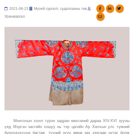
2021-06-23
Музей сургалт, судалгааны төв
Уранжаргал
Монголын эзэнт гүрэн задран мөхсөний дараа XIV-XVI зууны
үед Мэргэн засгийн хошуу нь тэр цагийн Ар Халхын улс түмний
бүрэлдэхүүнд багтаж, түүний зүүн өмнө зах хязгаар нутаг болж