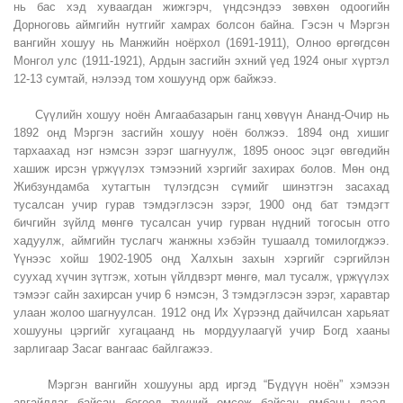
нь бас хэд хуваагдан жижгэрч, үндсэндээ зөвхөн одоогийн
Дорноговь аймгийн нутгийг хамрах болсон байна. Гэсэн ч Мэргэн
вангийн хошуу нь Манжийн ноёрхол (1691-1911), Олноо өргөгдсөн
Монгол улс (1911-1921), Ардын засгийн эхний үед 1924 оныг хүртэл
12-13 сумтай, нэлээд том хошуунд орж байжээ.
Сүүлийн хошуу ноён Амгаабазарын ганц хөвүүн Ананд-Очир нь
1892 онд Мэргэн засгийн хошуу ноён болжээ. 1894 онд хишиг
тархаахад нэг нэмсэн зэрэг шагнуулж, 1895 оноос эцэг өвгөдийн
хашиж ирсэн үржүүлэх тэмээний хэргийг захирах болов. Мөн онд
Жибзундамба хутагтын түлэгдсэн сүмийг шинэтгэн засахад
тусалсан учир гурав тэмдэглэсэн зэрэг, 1900 онд бат тэмдэгт
бичгийн зүйлд мөнгө тусалсан учир гурван нүдний тогосын отго
хадуулж, аймгийн туслагч жанжны хэбэйн тушаалд томилогджээ.
Үүнээс хойш 1902-1905 онд Халхын захын хэргийг сэргийлэн
суухад хүчин зүтгэж, хотын үйлдвэрт мөнгө, мал тусалж, үржүүлэх
тэмээг сайн захирсан учир 6 нэмсэн, 3 тэмдэглэсэн зэрэг, харавтар
улаан жолоо шагнуулсан. 1912 онд Их Хүрээнд дайчилсан харьяат
хошууны цэргийг хугацаанд нь мордуулаагүй учир Богд хааны
зарлигаар Засаг вангаас байлгажээ.
Мэргэн вангийн хошууны ард иргэд “Бүдүүн ноён” хэмээн
авгайлдаг байсан бөгөөд түүний өмсөж байсан ямбаны дээл,