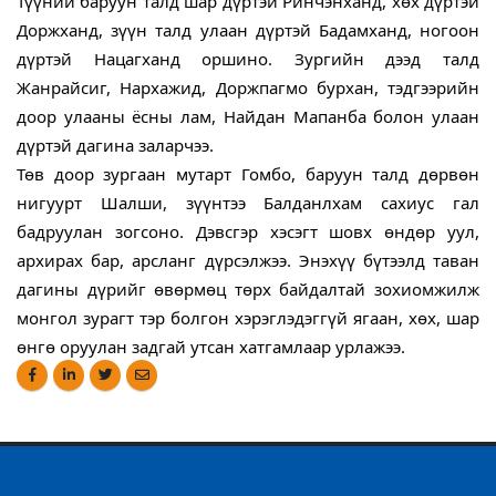
Түүний баруун талд шар дүртэй Ринчэнханд, хөх дүртэй 
Доржханд, зүүн талд улаан дүртэй Бадамханд, ногоон 
дүртэй Нацагханд оршино. Зургийн дээд талд 
Жанрайсиг, Нархажид, Доржпагмо бурхан, тэдгээрийн 
доор улааны ёсны лам, Найдан Мапанба болон улаан 
дүртэй дагина заларчээ.
Төв доор зургаан мутарт Гомбо, баруун талд дөрвөн 
нигуурт Шалши, зүүнтээ Балданлхам сахиус гал 
бадруулан зогсоно. Дэвсгэр хэсэгт шовх өндөр уул, 
архирах бар, арсланг дүрсэлжээ. Энэхүү бүтээлд таван 
дагины дүрийг өвөрмөц төрх байдалтай зохиомжилж 
монгол зурагт тэр болгон хэрэглэдэггүй ягаан, хөх, шар 
өнгө оруулан задгай утсан хатгамлаар урлажээ.