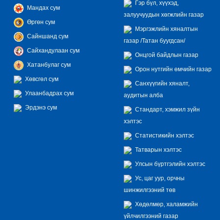
Гэр бүл, хүүхэд,
Мандах сум
залуучуудын хөгжлийн газар
Өргөн сум
Мэргэжлийн хяналтын
Сайншанд сум
газар /Татан буугдсан/
Сайхандулаан сум
Онцгой байдлын газар
Хатанбулаг сум
Орон нутгийн өмчийн газар
Хөвсгөл сум
Санхүүгийн хяналт,
Улаанбадрах сум
аудитын алба
Эрдэнэ сум
Стандарт, хэмжил зүйн
хэлтэс
Статистикийн хэлтэс
Татварын хэлтэс
Улсын бүртгэлийн хэлтэс
Ус, цаг уур, орчны
шинжилгээний төв
Хөдөлмөр, халамжийн
үйлчилгээний газар