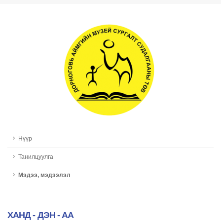
Нүүр
Танилцуулга
Мэдээ, мэдээлэл
ХАНД - ДЭН - АА