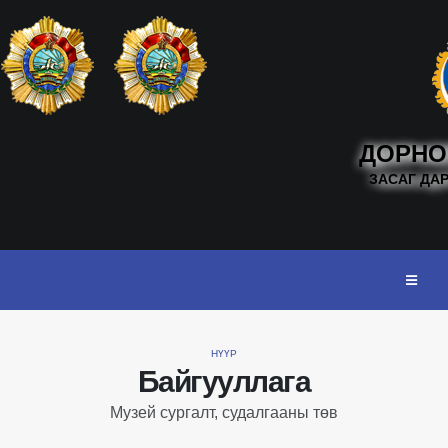
ДОРНО
ЗАСАГ ДА
НҮҮР
Байгууллага
Музей сургалт, судалгааны төв