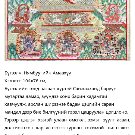
Бүтээлч: Нямбуугийн Амаахүү
Хэмжээ: 104х76 см,
Бүтээлийн төвд цагаан дүртэй Санжааханд баруун 
мутартаа дамар, зүүндээ хонх барин хадамгай 
хавчуулж, арслан ширээнээ бадам цэцгийн саран 
мандал дээр бие билгүүний гэрэл цацруулан цогцлоно.
Тэрээр цэцгэн хээтэй улаан өмсгөл, ээмэг, зүүлт асаан, 
долгионтсон хар үснэртээ гурван хохимой шигтгэжээ. 