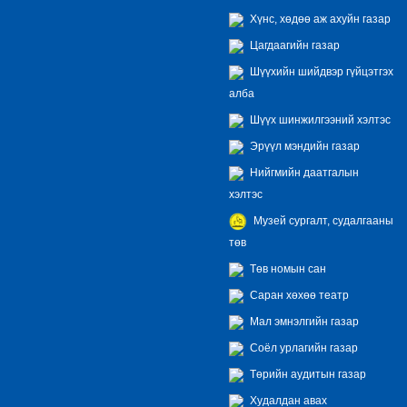
Хүнс, хөдөө аж ахуйн газар
Цагдаагийн газар
Шүүхийн шийдвэр гүйцэтгэх
алба
Шүүх шинжилгээний хэлтэс
Эрүүл мэндийн газар
Нийгмийн даатгалын
хэлтэс
Музей сургалт, судалгааны
төв
Төв номын сан
Саран хөхөө театр
Мал эмнэлгийн газар
Соёл урлагийн газар
Төрийн аудитын газар
Худалдан авах