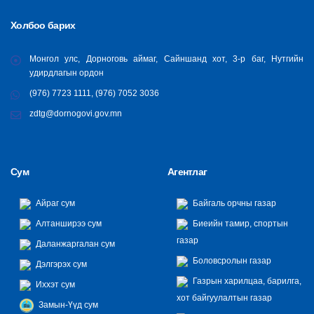
Холбоо барих
Монгол улс, Дорноговь аймаг, Сайншанд хот, 3-р баг, Нутгийн
удирдлагын ордон
(976) 7723 1111, (976) 7052 3036
zdtg@dornogovi.gov.mn
Сум
Агентлаг
Айраг сум
Байгаль орчны газар
Алтанширээ сум
Биеийн тамир, спортын
газар
Даланжаргалан сум
Боловсролын газар
Дэлгэрэх сум
Газрын харилцаа, барилга,
Иххэт сум
хот байгуулалтын газар
Замын-Үүд сум