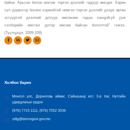
байна. Арьсан болон магнаг торгон дээлийг гадуур өмсдөг. Харин
сул дэрвэгэр богино хормойтой нимгэн торгон дээлийг дээрх өргөн
эсгүүртэй дээлний дотуур өмсөхөөс гадна ханцуйгүй ууж
хэлбэрийн өмсгөл дотор өмсөж байсан бололтой” гэжээ.
(Туулцэцэг, 2009:109)
Холбоо барих
Монгол улс, Дорноговь аймаг, Сайншанд хот, 3-р баг, Нутгийн
удирдлагын ордон
(976) 7723 1111, (976) 7052 3036
zdtg@dornogovi.gov.mn