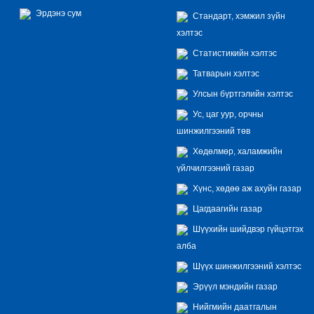
Эрдэнэ сум
Стандарт, хэмжил зүйн
хэлтэс
Статистикийн хэлтэс
Татварын хэлтэс
Улсын бүртгэлийн хэлтэс
Ус, цаг уур, орчны
шинжилгээний төв
Хөдөлмөр, халамжийн
үйлчилгээний газар
Хүнс, хөдөө аж ахуйн газар
Цагдаагийн газар
Шүүхийн шийдвэр гүйцэтгэх
алба
Шүүх шинжилгээний хэлтэс
Эрүүл мэндийн газар
Нийгмийн даатгалын