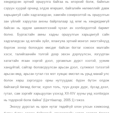
хөндөгдсөн эртний оршуулга байгаа нь илэрхий болж, байнгын
сэрүүн хуурай орчинд элдэв өгөршил, байгалийн нөлөөллийг давж
харьцангуй сайн хадгалагдсан, хамгийн сонирхолтой нь оршуулгын
зан үйлийг харуулах анхны байрлалаар эд өлөг нь хөндөгдөөгүй
байсан нь эрдэм шинжилгээний чухал ач холбогдолтой баримт
болно. Бургастайн амны хадны оршуулгын харьцангуй сайн
хадгалагдсан эд өлгийн зүйл, ялангуяа эртний монгол эмэгтэйчүүд
бэрлэж эхнэр болохдоо өмсдөг байсан богтаг хэмээх малгайн
хэсэг, талийгаачийн толгой доор эвхэн дэрлүүлсэн, язгууртан
хатагтайн ягаан хоргой дээл, ургамлын дүрст хээтэй, уужим
ханцуйтай, сайтар боловсруулсан арьсан дээл, сүлжмэл тэлээтэй
арьсан өмд, арьсан гутал гэх мэт хувцас өмсгөл нь урьд манай улс
болон хөрш зэргэлдээ орны нутгуудаас бүрэн бүтэн олдож
байгаагүй бөгөөд богтаг, хүрэл толь, түүн дээрх дүрс, бусад дээл,
гутал, сам зэргийг харьцуулан үзэхэд XII-XIV зууны үед холбогдох
нь тодорхой болж байна” (Цогтбаатар, 2005:1) гэжээ.
Энэхүү дурсгал нь орон нутаг төдийгүй олон улсын хэмжээнд