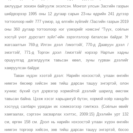
ажлуудыг зохион байгуулж эхэлсэн. Монгол улсын Засгийн газрын
шийдвэрээр 1995 оны 12 дугаар сарын 23-ны өдрийн 241 дүгээр
тогтоолоор нийт 777 үзмэр, эд өлгийн зүйлийг /Засгийн газрын 2019
оны 360 дугаар тогтоолоор нэг үзмэрийг нэмсэн/ “Түүх, соёлын
хосгүй үнэт дурсгалт зүйл”-ийн зэрэглэлээр баталсан байдаг. Уг
жагсаалтын 769-д Илгэн дээл /эмэгтэй/, 770-д Даавуун дээл /
эмэгтэй/, 771-д Торгон дээл /эмэгтэй/ нэрээр Нартын хадны
оршуулгад дагалдуулж тавьсан өвөл, зуны гурван дээлийг
хамруулсан байдаг.
Таван нүдэн хээтэй дээл: Нарийн нэхээстэй, улаан өнгийн
нимгэн бөсөөр хийсэн зөв тийш дарсан ташуу энгэртэй, олон
хуниас бүхий сул дэрвэгэр хормойтой дээлийг шарилд өмсгөж
тавьсан байна. Цээж хэсэг харьцангуй бүтэн, хормой хоёр ханцуйн
хэсгүүд салбарч урагдан их хэмжээгээр гэмтжээ. (Соёлын өвийг
хамгаалах, сэргээн засварлах хэлтэс, 2009:15) Дээлийн урт 132
см, өргөн 158 см. Дээл нь нарийн нэхээстэй улаан хүрэн өнгийн
нимгэн торгоор хийсэн, зөв тийш дарсан ташуу энгэртэй, босоо