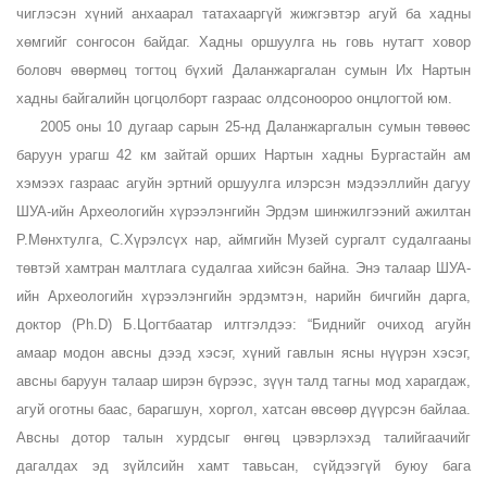
чиглэсэн хүний анхаарал татахааргүй жижгэвтэр агуй ба хадны
хөмгийг сонгосон байдаг. Хадны оршуулга нь говь нутагт ховор
боловч өвөрмөц тогтоц бүхий Даланжаргалан сумын Их Нартын
хадны байгалийн цогцолборт газраас олдсоноороо онцлогтой юм.
2005 оны 10 дугаар сарын 25-нд Даланжаргалын сумын төвөөс
баруун урагш 42 км зайтай орших Нартын хадны Бургастайн ам
хэмээх газраас агуйн эртний оршуулга илэрсэн мэдээллийн дагуу
ШУА-ийн Археологийн хүрээлэнгийн Эрдэм шинжилгээний ажилтан
Р.Мөнхтулга, С.Хүрэлсүх нар, аймгийн Музей сургалт судалгааны
төвтэй хамтран малтлага судалгаа хийсэн байна. Энэ талаар ШУА-
ийн Археологийн хүрээлэнгийн эрдэмтэн, нарийн бичгийн дарга,
доктор (Ph.D) Б.Цогтбаатар илтгэлдээ: “Биднийг очиход агуйн
амаар модон авсны дээд хэсэг, хүний гавлын ясны нүүрэн хэсэг,
авсны баруун талаар ширэн бүрээс, зүүн талд тагны мод харагдаж,
агуй оготны баас, барагшун, хоргол, хатсан өвсөөр дүүрсэн байлаа.
Авсны дотор талын хурдсыг өнгөц цэвэрлэхэд талийгаачийг
дагалдах эд зүйлсийн хамт тавьсан, сүйдээгүй буюу бага