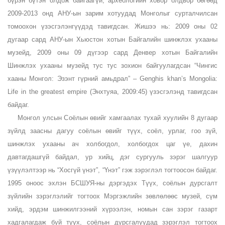
бүрэн бүтэн олдож байгаагүй, археологийн ховор олдвор бөгөөд
2009-2013 онд АНУ-ын зарим хотуудад Монголыг сурталчилсан
томоохон үзэсгэлэнгүүдэд тавигдсан. Жишээ нь: 2009 оны 02
дугаар сард АНУ-ын Хьюстон хотын Байгалийн шинжлэх ухааны
музейд, 2009 оны 09 дүгээр сард Денвер хотын Байгалийн
Шинжлэх ухааны музейд тус тус зохион байгуулагдсан “Чингис
хааны Монгол: Эзэнт гүрний амьдрал” – Genghis khan’s Mongolia:
Life in the greatest empire (Энхтуяа, 2009:45) үзэсгэлэнд тавигдсан
байдаг.
Монгол улсын Соёлын өвийг хамгаалах тухай хуулийн 8 дугаар
зүйлд заасны дагуу соёлын өвийг түүх, соёл, урлаг, гоо зүй,
шинжлэх ухааны ач холбогдол, холбогдох цаг үе, дахин
давтагдашгүй байдал, ур хийц, дэг сургууль зэрэг шалгуур
үзүүлэлтээр нь “Хосгүй үнэт”, “Үнэт” гэж зэрэглэл тогтоосон байдаг.
1995 оноос эхлэн БСШУЯ-ны дэргэдэх Түүх, соёлын дурсгалт
зүйлийн зэрэглэлийг тогтоох Мэргэжлийн зөвлөлөөс музей, сүм
хийд, эрдэм шинжилгээний хүрээлэн, номын сан зэрэг газарт
хадгалагдаж буй түүх, соёлын дурсгалуудад зэрэглэл тогтоох