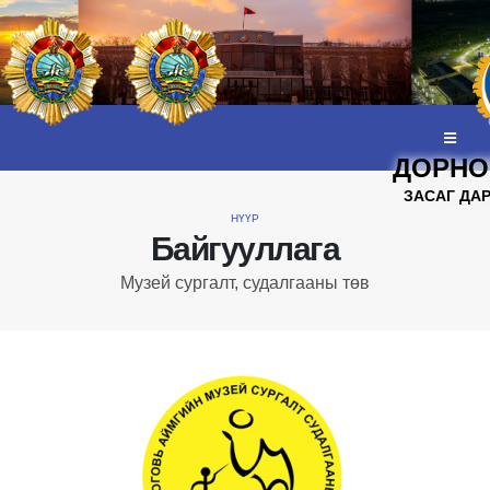
ДОРНО
ЗАСАГ ДА
НҮҮР
Байгууллага
Музей сургалт, судалгааны төв