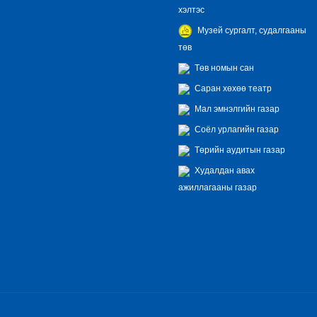
хэлтэс
Музей сургалт, судалгааны
төв
Төв номын сан
Саран хөхөө театр
Мал эмнэлгийн газар
Соёл урлагийн газар
Төрийн аудитын газар
Худалдан авах
ажиллагааны газар