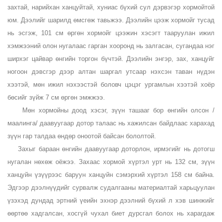
захтай, нарийхан ханцуйтай, хуниас бүхий сул дэрвэгэр хормойтой
юм. Дээлийг шарилд өмсгөж тавьжээ. Дээлийн цээж хормойг тусад
нь эсгэж, 101 см өргөн хормойг цээжин хэсэгт тааруулан ижил
хэмжээний олон нугалаас гарган хооронд нь залгасан, сугандаа нэг
ширхэг цайвар өнгийн торгон бүчтэй. Дээлийн энгэр, зах, ханцуйг
ногоон дэвсгэр дээр алтан шаргал утсаар нэхсэн таван нүдэн
хээтэй, мөн ижил нэхээстэй боловч цэцэг ургамлын хээтэй хоёр
бөсийг зүйж 7 см өргөн эмжжээ.
Мөн хормойны доод хэсэг, зүүн ташааг бор өнгийн олсон /
маалинга/ даавуугаар дотор талаас нь хажилсан байдлаас харахад
зүүн гар талдаа өндөр оноотой байсан бололтой.
Захыг бараан өнгийн даавуугаар доторлон, ирмэгийг нь дотогш
нугалан нөхөж оёжээ. Захаас хормой хүртэл урт нь 132 см, зүүн
ханцуйн үзүүрээс баруун ханцуйн сэмэрхий хүртэл 158 см байна.
Эдгээр дээлнүүдийг сурвалж судалгааны материалтай харьцуулан
үзэхэд дундад эртний үеийн эхнэр дээлний бүхий л хэв шинжийг
өөртөө хадгалсан, хосгүй чухал биет дурсгал болох нь харагдаж