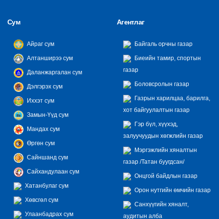
Сум
Агентлаг
Айраг сум
Байгаль орчны газар
Алтанширээ сум
Биеийн тамир, спортын
газар
Даланжаргалан сум
Боловсролын газар
Дэлгэрэх сум
Газрын харилцаа, барилга,
Иххэт сум
хот байгуулалтын газар
Замын-Үүд сум
Гэр бүл, хүүхэд,
Мандах сум
залуучуудын хөгжлийн газар
Өргөн сум
Мэргэжлийн хяналтын
Сайншанд сум
газар /Татан буугдсан/
Сайхандулаан сум
Онцгой байдлын газар
Хатанбулаг сум
Орон нутгийн өмчийн газар
Хөвсгөл сум
Санхүүгийн хяналт,
Улаанбадрах сум
аудитын алба