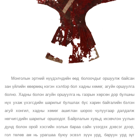
Монголын эртний нүүдэлчдийн өөд болоочдыг оршуулж байсан
зан үйлийн өвөрмөц нэгэн хэлбэр бол хадны хөмөг, агуйн оршуулга
болно. Хадны болон агуйн оршуулга нь газрын хөрсөн дор булшны
нүх ухаж үхэгсдийн шарилыг булшлах бус харин байгалийн бэлэн
агуй хонгил, хадны хөмөг ашиглан шороо чулуугаар далдалж
нөгчигсдийн шарилыг оршоодог. Байрлалын хувьд ихэвчлэн уулын
дунд болон орой хэсгийн холын бараа сайн үзэгдэх дэвсэг дээр,
гол төлөв ам нь урагшаа буюу эсвэл зүүн урд, баруун урд зүг