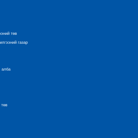
ээний төв
лгээний газар
 алба
 төв