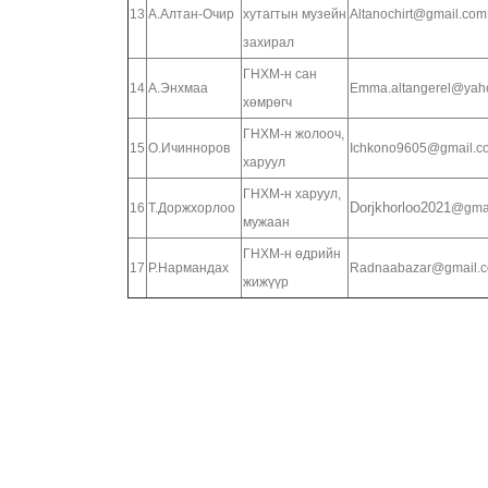
13
А.Алтан-Очир
хутагтын музейн
Altanochirt@gmail.com
захирал
ГНХМ-н сан
14
А.Энхмаа
Emma.altangerel@yah
хөмрөгч
ГНХМ-н жолооч,
15
О.Ичинноров
Ichkono9605@gmail.c
харуул
ГНХМ-н харуул,
Dorjkhorloo2021
16
Т.Доржхорлоо
@gmai
мужаан
ГНХМ-н өдрийн
17
Р.Нармандах
Radnaabazar@gmail.
жижүүр