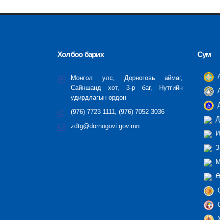
Холбоо барих
Сум
А
Монгол улс, Дорноговь аймаг,
Сайншанд хот, 3-р баг, Нутгийн
А
удирдлагын ордон
Д
(976) 7723 1111, (976) 7052 3036
Д
zdtg@dornogovi.gov.mn
И
З
М
Ө
С
С
Х