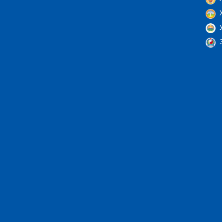
Х
У
Э