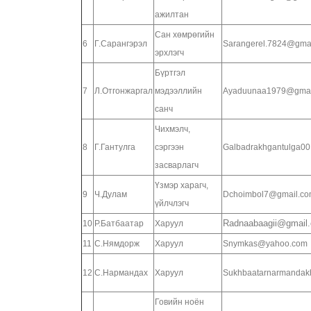
ажилтан
Сан хөмрөгийн
6
Г.Сарангэрэл
Sarangerel.7824@gma
эрхлэгч
Бүртгэл
7
Л.Отгонжаргал
мэдээллийн
Ayaduunaa1979@gmai
санч
Чихмэлч,
8
Г.Гантулга
сэргээн
Galbadrakhgantulga0
засварлагч
Үзмэр харагч,
9
Ч.Дулам
Dchoimbol7@gmail.co
үйлчлэгч
Radnaabaagii@gmail
10
Р.Батбаатар
Харуул
11
С.Нямдорж
Харуул
Snymkas@yahoo.com
12
С.Нармандах
Харуул
Sukhbaatarnarmandak
Говийн ноён