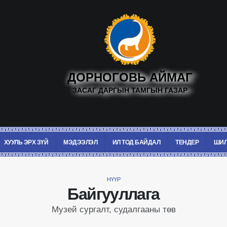
ДОРНОГОВЬ АЙМАГ
ЗАСАГ ДАРГЫН ТАМГЫН ГАЗАР
ХУУЛЬ ЭРХ ЗҮЙ
МЭДЭЭЛЭЛ
ИЛ ТОД БАЙДАЛ
ТЕНДЕР
ШИЛ
НҮҮР
Байгууллага
Музей сургалт, судалгааны төв