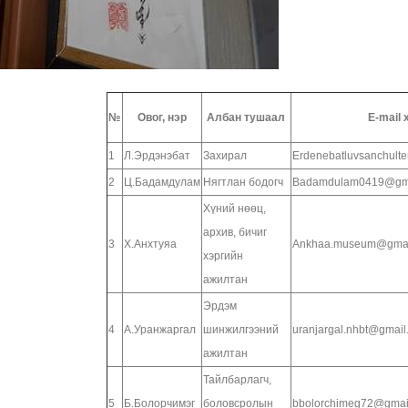
№
Овог, нэр
Албан тушаал
E-mail 
1
Л.Эрдэнэбат
Захирал
Erdenebatluvsanchul
2
Ц.Бадамдулам
Нягтлан бодогч
Badamdulam0419@gma
Хүний нөөц,
архив, бичиг
3
Х.Анхтуяа
Ankhaa.museum@gmai
хэргийн
ажилтан
Эрдэм
4
А.Уранжаргал
шинжилгээний
uranjargal.nhbt@gmail
ажилтан
Тайлбарлагч,
5
Б.Болорчимэг
боловсролын
bbolorchimeg72@gmai