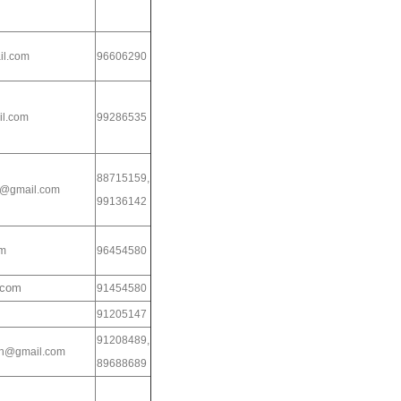
il.com
96606290
l.com
99286535
88715159,
0@gmail.com
99136142
m
96454580
.com
91454580
91205147
91208489,
h@gmail.com
89688689