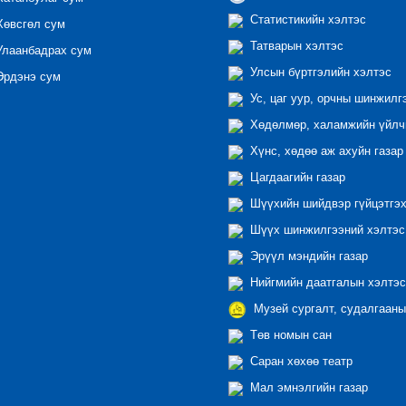
Статистикийн хэлтэс
өвсгөл сум
Татварын хэлтэс
лаанбадрах сум
Улсын бүртгэлийн хэлтэс
рдэнэ сум
Ус, цаг уур, орчны шинжилг
Хөдөлмөр, халамжийн үйлчи
Хүнс, хөдөө аж ахуйн газар
Цагдаагийн газар
Шүүхийн шийдвэр гүйцэтгэх
Шүүх шинжилгээний хэлтэс
Эрүүл мэндийн газар
Нийгмийн даатгалын хэлтэс
Музей сургалт, судалгааны
Төв номын сан
Саран хөхөө театр
Мал эмнэлгийн газар