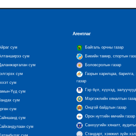
Агентлаг
йраг сум
Байгаль орчны газар
лтанширээ сум
Биеийн тамир, спортын газ
аланжаргалан сум
Боловсролын газар
элгэрэх сум
Газрын харилцаа, барилга,
газар
ххэт сум
Гэр бүл, хүүхэд, залуучуу
амын-Үүд сум
Мэргэжлийн хяналтын газар
андах сум
Онцгой байдлын газар
ргөн сум
Орон нутгийн өмчийн газар
айншанд сум
Санхүүгийн хяналт, аудиты
айхандулаан сум
Стандарт, хэмжил зүйн хэл
атанбулаг сум