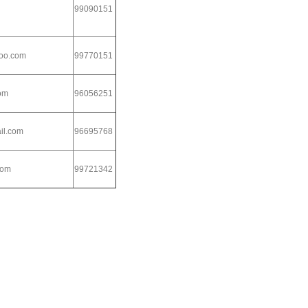
99090151
oo.com
99770151
om
96056251
l.com
96695768
com
99721342