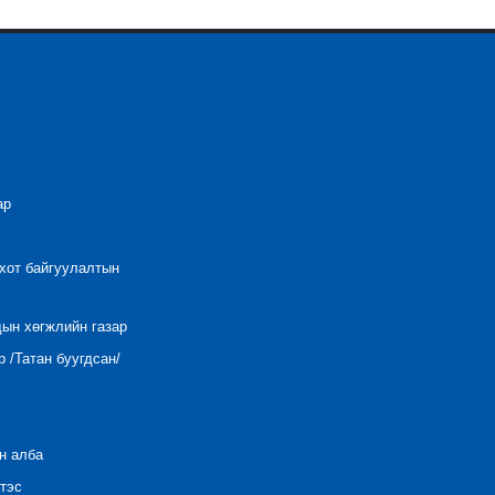
ар
 хот байгуулалтын
дын хөгжлийн газар
 /Татан буугдсан/
н алба
тэс