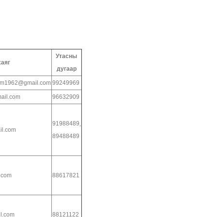
Утасны
хаяг
дугаар
tem1962@gmail.com
99249969
il.com
96632909
91988489,
l.com
89488489
.com
88617821
l.com
88121122